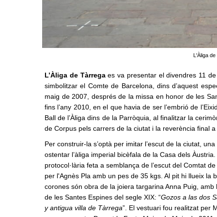
L'Àliga de
L’Àliga de Tàrrega
es va presentar el divendres 11 de
simbolitzar el Comte de Barcelona, dins d’aquest espect
maig de 2007, després de la missa en honor de les San
fins l’any 2010, en el que havia de ser l’embrió de l’Eixi
Ball de l’Àliga dins de la Parròquia, al finalitzar la cer
de Corpus pels carrers de la ciutat i la reverència final 
Per construir-la s’optà per imitar l’escut de la ciutat, 
ostentar l’àliga imperial bicèfala de la Casa dels Àustri
protocol·lària feta a semblança de l’escut del Comtat de
per l'Agnès Pla amb un pes de 35 kgs. Al pit hi llueix la
corones són obra de la joiera targarina Anna Puig, amb la i
de les Santes Espines del segle XIX: “
Gozos a las dos Sa
y antigua villa de Tàrrega
”. El vestuari fou realitzat per