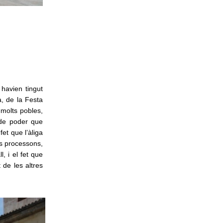
 havien tingut
, de la Festa
 molts pobles,
 de poder que
et que l’àliga
es processons,
, i el fet que
 de les altres