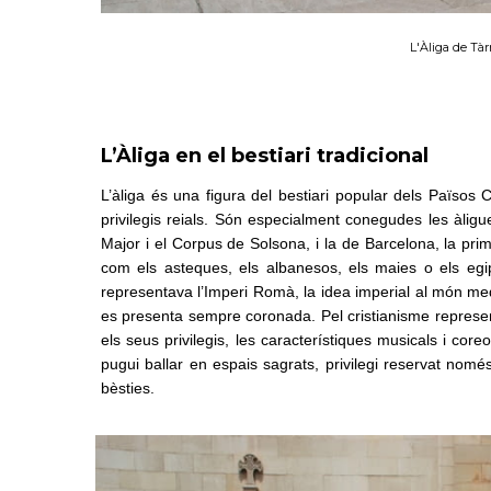
L'Àliga de Tàr
L’Àliga en el bestiari tradicional
L’àliga és una figura del bestiari popular dels Països C
privilegis reials. Són especialment conegudes les àli
Major i el Corpus de Solsona, i la de Barcelona, la pri
com els asteques, els albanesos, els maies o els egi
representava l’Imperi Romà, la idea imperial al món medie
es presenta sempre coronada. Pel cristianisme represen
els seus privilegis, les característiques musicals i core
pugui ballar en espais sagrats, privilegi reservat nom
bèsties.