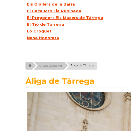
Els Grallers de la Barra
El Cacauero i la Rubinada
El Pregoner i Els Macers de Tàrrega
El Tió de Tàrrega
Lo Groguet
Nana Honorata
Àliga de Tàrrega
Grups Guixanet
Àliga de Tàrrega