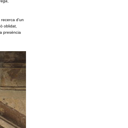
rega
,
a recerca d’un
ò oblidat,
a presència