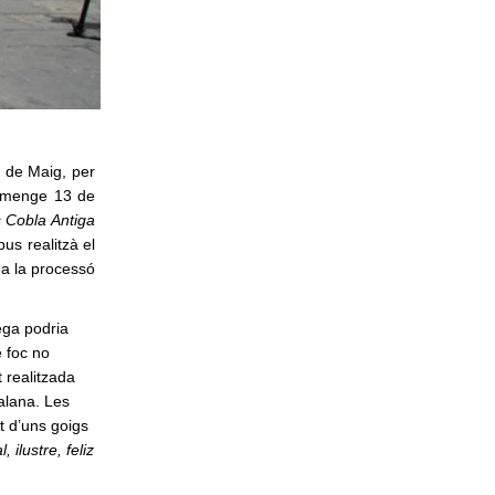
 de Maig, per
diumenge 13 de
 Cobla Antiga
pus realitzà el
ó a la processó
rega podria
e foc no
 realitzada
talana. Les
nt d’uns goigs
ilustre, feliz