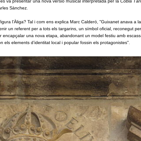
s va presentar una nova versió musical interpretada per la
Cobla Tàr
arles Sànchez.
igura l'Àliga? Tal i com ens explica Marc Calderó, "Guixanet anava a l
nir un referent per a tots els targarins, un símbol oficial, reconegut per
per encapçalar una nova etapa, abandonant un model festiu amb escass
n els elements d’identitat local i popular fossin els protagonistes".