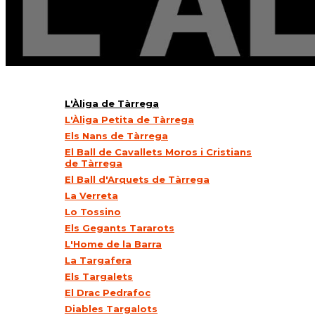
L'Àliga de Tàrrega
L'Àliga Petita de Tàrrega
Els Nans de Tàrrega
El Ball de Cavallets Moros i Cristians
de Tàrrega
El Ball d'Arquets de Tàrrega
La Verreta
Lo Tossino
Els Gegants Tararots
L'Home de la Barra
La Targafera
Els Targalets
El Drac Pedrafoc
Diables Targalots