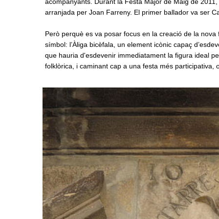
acompanyants. Durant la Festa Major de Maig de 2011, e
arranjada per Joan Farreny. El primer ballador va ser C
Però perquè es va posar focus en la creació de la nova f
símbol: l’Àliga bicèfala, un element icònic capaç d’esdeve
que hauria d'esdevenir immediatament la figura ideal 
folklòrica, i caminant cap a una festa més participativa, o