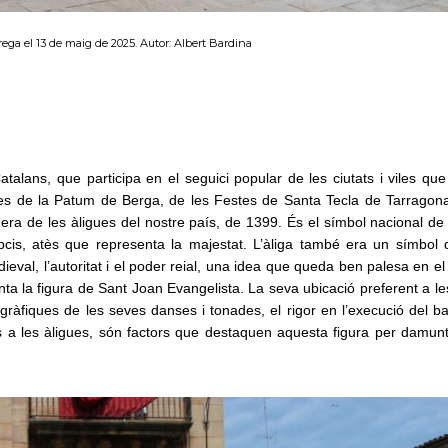
rega el 13 de maig de 2025. Autor: Albert Bardina
atalans, que participa en el seguici popular de les ciutats i viles que
gues de la Patum de Berga, de les Festes de Santa Tecla de Tarragona
mera de les àligues del nostre país, de 1399.
És el símbol nacional de
pcis, atès que representa la majestat. L’àliga també era un símbol
val, l’autoritat i el poder reial, una idea que queda ben palesa en el f
ta la figura de Sant Joan Evangelista.
La seva ubicació preferent a l
ogràfiques de les seves danses i tonades, el rigor en l’execució del ball
és a les àligues, són factors que destaquen aquesta figura per damunt