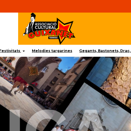
Festivitats
Melodies targarines
Gegants, Bastonets, Drac, 