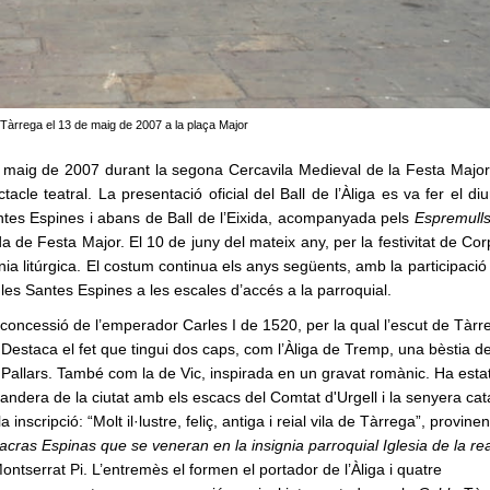
 Tàrrega el 13 de maig de 2007 a la plaça Major
 maig de 2007 durant la segona Cercavila Medieval de la Festa Major
acle teatral. La presentació oficial del Ball de l’Àliga es va fer el 
tes Espines i abans de Ball de l’Eixida, acompanyada pels
Espremulls
da de Festa Major. El 10 de juny del mateix any, per la festivitat de Cor
imònia litúrgica. El costum continua els anys següents, amb la participaci
a les Santes Espines a les escales d’accés a la parroquial.
una concessió de l’emperador Carles I de 1520, per la qual l’escut de Tàr
a. Destaca el fet que tingui dos caps, com l’Àliga de Tremp, una bèstia d
 Pallars. També com la de Vic, inspirada en un gravat romànic. Ha estat
 bandera de la ciutat amb els escacs del Comtat d'Urgell i la senyera ca
nscripció: “Molt il·lustre, feliç, antiga i reial vila de Tàrrega”, provine
cras Espinas que se veneran en la insignia parroquial Iglesia de la real, 
 Montserrat Pi. L’entremès el formen el portador de l’Àliga i quatre