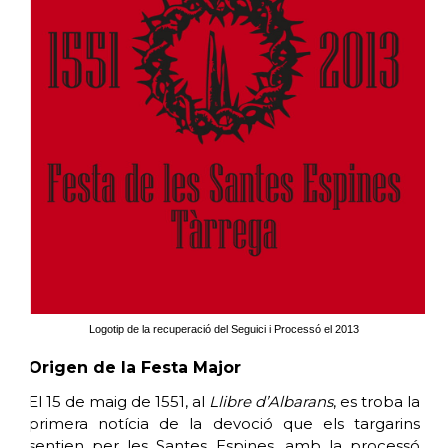
Logotip de la recuperació del Seguici i Processó el 2013
Origen de la Festa Major
El 15 de maig de 1551, al
Llibre d’Albarans
, es troba la
primera notícia de la devoció que els targarins
sentien per les Santes Espines, amb la processó