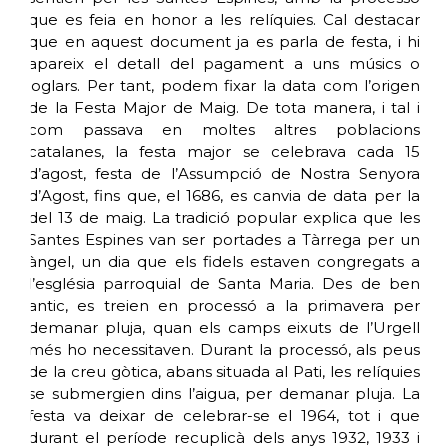
que es feia en honor a les relíquies. Cal destacar
que en aquest document ja es parla de festa, i hi
apareix el detall del pagament a uns músics o
joglars. Per tant, podem fixar la data com l’origen
de la Festa Major de Maig. De tota manera, i tal i
com passava en moltes altres poblacions
catalanes, la festa major se celebrava cada 15
d’agost, festa de l’Assumpció de Nostra Senyora
d’Agost, fins que, el 1686, es canvia de data per la
del 13 de maig. La tradició popular explica que les
Santes Espines van ser portades a Tàrrega per un
àngel, un dia que els fidels estaven congregats a
l’església parroquial de Santa Maria. Des de ben
antic, es treien en processó a la primavera per
demanar pluja, quan els camps eixuts de l’Urgell
més ho necessitaven. Durant la processó, als peus
de la creu gòtica, abans situada al Pati, les relíquies
se submergien dins l’aigua, per demanar pluja. La
festa va deixar de celebrar-se el 1964, tot i que
durant el període recuplicà dels anys 1932, 1933 i