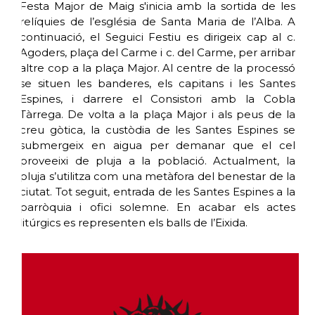
Festa Major de Maig s'inicia amb la sortida de les
relíquies de l’església de Santa Maria de l’Alba. A
continuació, el Seguici Festiu es dirigeix cap al c.
Agoders, plaça del Carme i c. del Carme, per arribar
altre cop a la plaça Major. Al centre de la processó
se situen les banderes, els capitans i les Santes
Espines, i darrere el Consistori amb la Cobla
Tàrrega. De volta a la plaça Major i als peus de la
creu gòtica, la custòdia de les Santes Espines se
submergeix en aigua per demanar que el cel
proveeixi de pluja a la població. Actualment, la
pluja s’utilitza com una metàfora del benestar de la
ciutat. Tot seguit, entrada de les Santes Espines a la
parròquia i ofici solemne. En acabar els actes
litúrgics es representen els balls de l’Eixida.